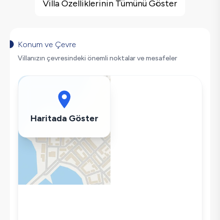
Barbekü
Villa Özelliklerinin Tümünü Göster
Doğa Manzaralı
Salıncak
Korunaklı Havuz
Konum ve Çevre
Saç Kurutma Makinası
Villanızın çevresindeki önemli noktalar ve mesafeler
Bulaşık Makinesi
Çamaşır Makinesi
Buzdolabı
Klima
Haritada Göster
Wifi / İnternet
Tost Makinesi
Mikrodalga
Kettle
Korunaklı Havuz
Ütü
Havuz-Bahçe Bakımı