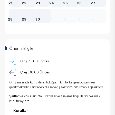
21
22
23
24
25
26
27
28
29
30
1
2
3
4
Önemli Bilgiler
Giriş :
16:00
Sonrası
Çıkış :
10:00
Öncesi
Giriş sırasında konukların fotoğraflı kimlik belgesi göstermesi
gerekmektedir. Önceden tesise varış saatinizi bildirmeniz gerekiyor.
Şartlar ve koşullar:
İptal Politikası ve Kiralama Koşullarını okumak
için
tıklayınız.
Kurallar