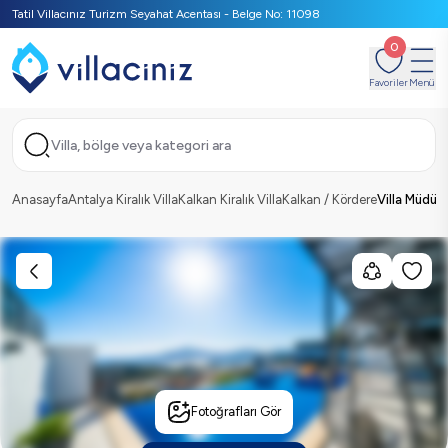
Tatil Villacınız Turizm Seyahat Acentası - Belge No: 11098
0
Favoriler
Menü
Villa, bölge veya kategori ara
Anasayfa
Antalya Kiralık Villa
Kalkan Kiralık Villa
Kalkan / Kördere
Villa Müdür
Fotoğrafları Gör