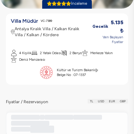
İnceleme
Villa Müdür
VC-7389
5.135
Gecelik
Antalya Kiralık Villa / Kalkan Kiralık
₺
Villa / Kalkan / Kördere
'den Başlayan
Fiyatlar
4
Kişilik
2
Yatak Odası
2
Banyo
Merkeze Yakın
Deniz Manzarası
Kültür ve Turizm Bakanlığı
Belge No :
07-1337
Fiyatlar / Rezervasyon
TL
USD
EUR
GBP