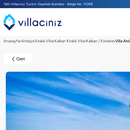
Tatil Villacınız Turizm Seyahat Acentası - Belge No: 11098
Anasayfa
Antalya Kiralık Villa
Kalkan Kiralık Villa
Kalkan / Kördere
Villa Anı
Geri