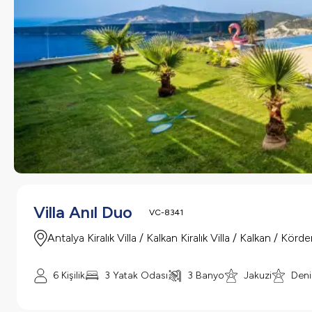
Villa Anıl Duo
VC-8341
Antalya Kiralık Villa / Kalkan Kiralık Villa / Kalkan / Körde
6
Kişilik
3
Yatak Odası
3
Banyo
Jakuzi
Deni