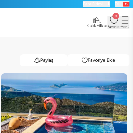
Para Birimi:
₺
Dil:
0
Kiralık Villalar
Favoriler
Menü
Paylaş
Favoriye Ekle