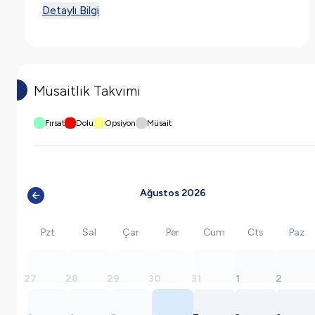
Detaylı Bilgi
Müsaitlik Takvimi
Fırsat
Dolu
Opsiyon
Müsait
Ağustos 2026
Pzt
Sal
Çar
Per
Cum
Cts
Paz
27
28
29
30
31
1
2