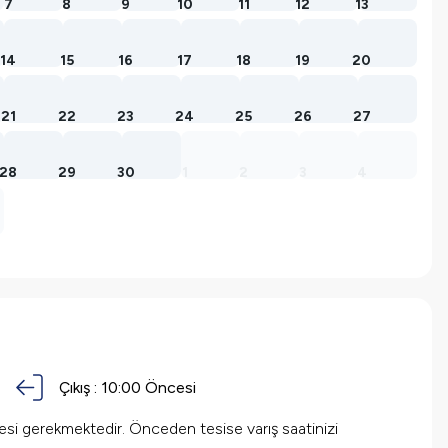
7
8
9
10
11
12
13
14
15
16
17
18
19
20
21
22
23
24
25
26
27
28
29
30
1
2
3
4
Çıkış :
10:00
Öncesi
mesi gerekmektedir. Önceden tesise varış saatinizi