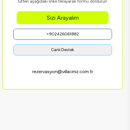
lütfen aşağıdaki linke tıklayarak formu doldurun
Sizi Arayalım
+902426061882
Canlı Destek
rezervasyon@villaciniz.com.tr