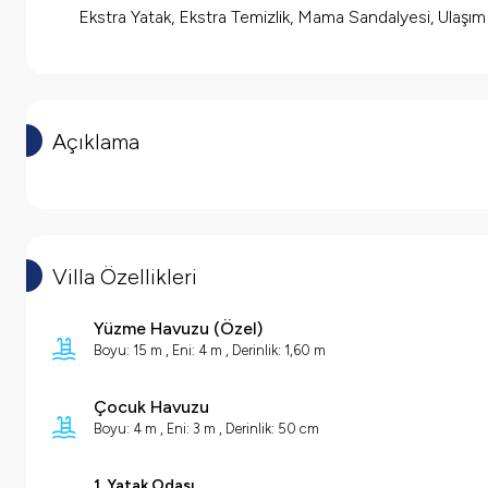
Ekstra Yatak, Ekstra Temizlik, Mama Sandalyesi, Ulaşı
Açıklama
Villa Özellikleri
Yüzme Havuzu (
Özel
)
Boyu: 15 m ,
Eni: 4 m ,
Derinlik: 1,60 m
Çocuk Havuzu
Boyu: 4 m ,
Eni: 3 m ,
Derinlik: 50 cm
1. Yatak Odası