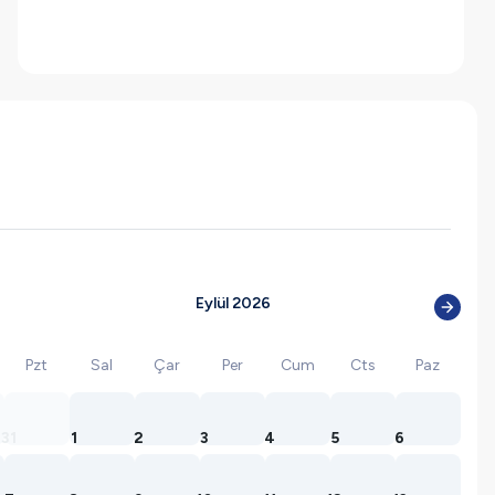
Eylül 2026
Pzt
Sal
Çar
Per
Cum
Cts
Paz
31
1
2
3
4
5
6