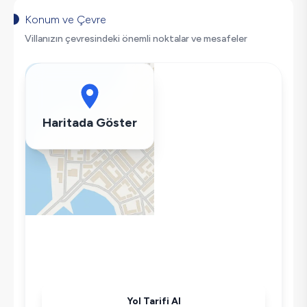
Saç Kurutma Makinası
Konum ve Çevre
Bulaşık Makinesi
Villanızın çevresindeki önemli noktalar ve mesafeler
Çamaşır Makinesi
Buzdolabı
Klima
Wifi / İnternet
Haritada Göster
Tost Makinesi
Mikrodalga
Kettle
Ütü
Havuz-Bahçe Bakımı
Yol Tarifi Al