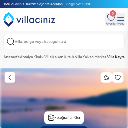
Tatil Villacınız Turizm Seyahat Acentası - Belge No: 11098
0
Favoriler
Menü
Villa, bölge veya kategori ara
Anasayfa
Antalya Kiralık Villa
Kalkan Kiralık Villa
Kalkan Merkez
Villa Kayra
Fotoğrafları Gör