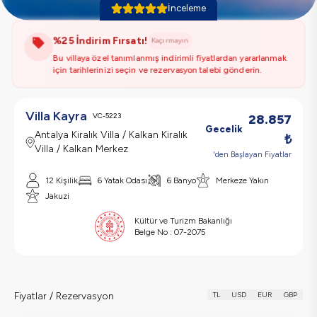
İnceleme
%
25
İndirim Fırsatı!
Kaçırmayın
Bu villaya özel tanımlanmış indirimli fiyatlardan yararlanmak
için tarihlerinizi seçin ve rezervasyon talebi gönderin.
Villa Kayra
VC-5223
28.857
Gecelik
Antalya Kiralık Villa / Kalkan Kiralık
₺
Villa / Kalkan Merkez
'den Başlayan Fiyatlar
12
Kişilik
6
Yatak Odası
6
Banyo
Merkeze Yakın
Jakuzi
Kültür ve Turizm Bakanlığı
Belge No :
07-2075
Fiyatlar / Rezervasyon
TL
USD
EUR
GBP