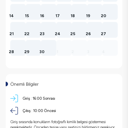
14
15
16
17
18
19
20
21
22
23
24
25
26
27
28
29
30
1
2
3
4
Önemli Bilgiler
Giriş :
16:00
Sonrası
Çıkış :
10:00
Öncesi
Giriş sırasında konukların fotoğraflı kimlik belgesi göstermesi
gerekmektedir. Önceden tesise varış saatinizi bildirmeniz gerekiyor.