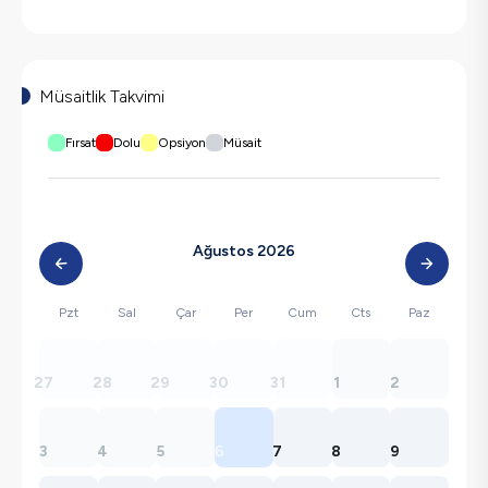
Müsaitlik Takvimi
Fırsat
Dolu
Opsiyon
Müsait
Ağustos 2026
Pzt
Sal
Çar
Per
Cum
Cts
Paz
27
28
29
30
31
1
2
3
4
5
6
7
8
9